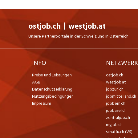
ostjob.ch
westjob.at
Unsere Partnerportale in der Schweiz und in Österreich
INFO
NETZWER
Preise und Leistungen
ostjob.ch
AGB
westjob.at
Datenschutzerklärung
jobzüri.ch
Nutzungsbedingungen
jobmittelland.ch
Impressum
jobbern.ch
jobbasel.ch
zentraljob.ch
myjob.ch
schaffu.ch (VS)