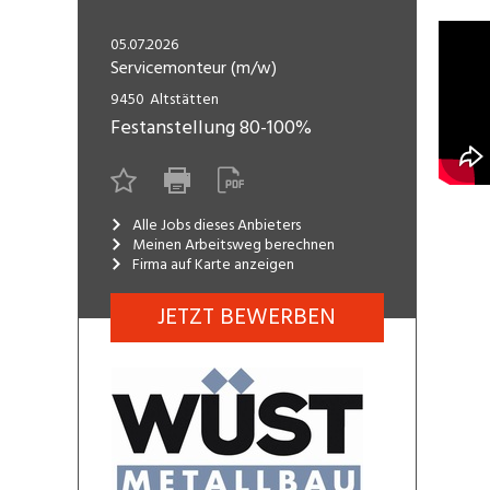
Freelance
Fi
Engineering, Technik, Architektur
05.07.2026
R
Lehrstelle
Servicemonteur (m/w)
Gastronomie, Hotellerie,
I
9450
Altstätten
Tourismus, Lebensmittel
R
Festanstellung
80-100%
K
Informatik, Telekommunikation
V
Marketing, Kommunikation,
Me
Alle Jobs dieses Anbieters
Meinen Arbeitsweg berechnen
Medien, Druck
(F
Firma auf Karte anzeigen
Verkauf, Handel, Kundenberatung,
Si
Aussendienst
JETZT BEWERBEN