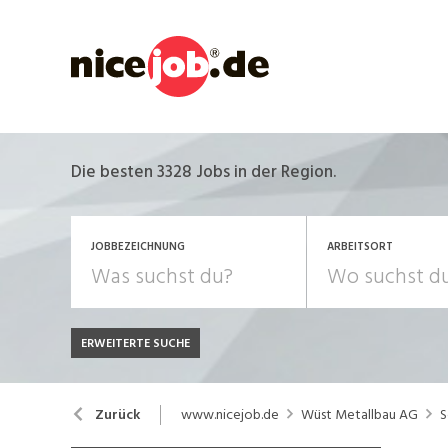
Die besten 3328 Jobs in der Region.
JOBBEZEICHNUNG
ARBEITSORT
ERWEITERTE SUCHE
JOB-TYP
Bank, Versicherung
B
Festanstellung
www.nicejob.de
Wüst Metallbau AG
S
Zurück
Chemie, Pharma, Biotechnologie
C