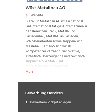
Wüst Metallbau AG
Website
Die Wüst Metallbau AG ist ein national
und international tätiges Unternehmen in
den Bereichen Stahl-, Metall- und
Fassadenbau, Metall-Glas-Fassaden,
Schlosserarbeiten sowie Treppen- und
Messebau. Seit 1975 sind wir als
kompetenter Partner für innovative,
ästhetisch überzeugende und technisch
anspruchsvolle Stahl- und
Metallbaulösungen bekannt.
Nachhaltiges Bauen ist zu einem
Mehr
wichtigen Thema geworden und wird bei
uns grossgeschrieben.
Wir stellen uns vor
Bewerbungsservices
Projektvideos
Bewerber-Cockpit anlegen