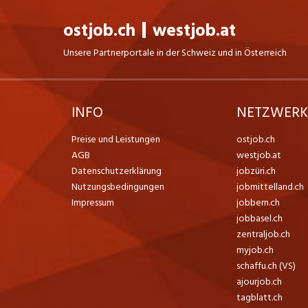
ostjob.ch
westjob.at
Unsere Partnerportale in der Schweiz und in Österreich
INFO
NETZWER
Preise und Leistungen
ostjob.ch
AGB
westjob.at
Datenschutzerklärung
jobzüri.ch
Nutzungsbedingungen
jobmittelland.ch
Impressum
jobbern.ch
jobbasel.ch
zentraljob.ch
myjob.ch
schaffu.ch (VS)
ajourjob.ch
tagblatt.ch