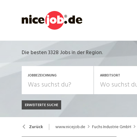
Die besten 3328 Jobs in der Region.
JOBBEZEICHNUNG
ARBEITSORT
ERWEITERTE SUCHE
JOB-TYP
Bank, Versicherung
B
Festanstellung
www.nicejob.de
Fuchs Industrie GmbH
Zurück
Chemie, Pharma, Biotechnologie
C