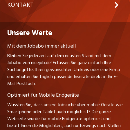
AGB
ostjob.ch
KONTAKT
Freelance Jobs
Personalvermittler
Datenschutzerklärung
westjob.at
Niederlassung
Praktika
Bewerber-Cockpit
Deutschland
Nutzungsbedingungen
Unsere Werte
jobzüri.ch
Fa. nicejob.de
Lehrstellen
Impressum
PR Medien GmbH
jobmittelland.ch
Mit dem Jobabo immer aktuell
Lindauer Straße 16
Ferienjobs
Bleiben Sie jederzeit auf dem neusten Stand mit dem
D-88239 Wangen
jobbern.ch
Jobabo von nicejob.de! Erfassen Sie ganz einfach Ihre
Führungspositionen
Tel. +49 07522 795034
Suchbegriffe, Ihren gewünschten Umkreis oder eine Firma
jobbasel.ch
Thomas Reiner
und erhalten Sie täglich passende Inserate direkt in Ihr E-
Management / Kader-Jobs
Ansprechpartner
Mail Postfach.
zentraljob.ch
Optimiert für Mobile Endgeräte
myjob.ch
Wussten Sie, dass unsere Jobsuche über mobile Geräte wie
Smartphone oder Tablet auch möglich ist? Die ganze
schaffu.ch (VS)
Webseite wurde für mobile Endgeräte optimiert und
bietet Ihnen die Möglichkeit, auch unterwegs nach Stellen
ajourjob.ch