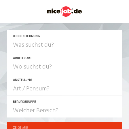
JETZT BEWERBEN
JOBBEZEICHNUNG
ARBEITSORT
ANSTELLUNG
BERUFSGRUPPE
JOB-TYP
10-100%
Festanstellung
ZEIGE MIR