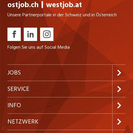
ostjob.ch
westjob.at
Unsere Partnerportale in der Schweiz und in Österreich
Folgen Sie uns auf Social Media
JOBS
Jobabo abonnieren
SERVICE
Neue Stellen
Kundenlogin
INFO
Festanstellungen
Inserieren
Preise und Leistungen
NETZWERK
Temporäre Jobs
Firmen