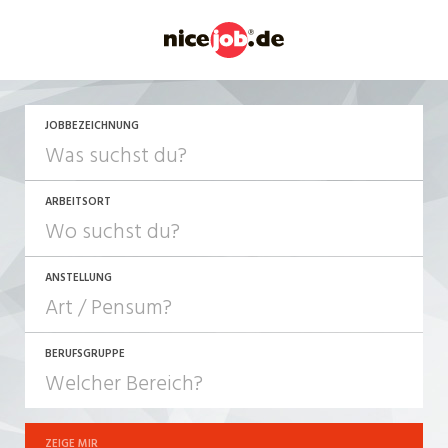
JETZT BEWERBEN
JOBBEZEICHNUNG
ARBEITSORT
ANSTELLUNG
BERUFSGRUPPE
JOB-TYP
10-100%
Festanstellung
ZEIGE MIR