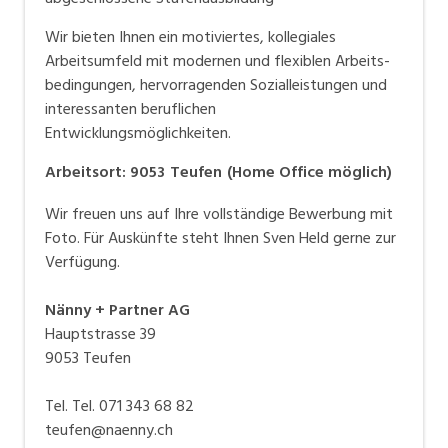
Analysen und den Einsatz modernster Technik zu einer
führenden Adresse für Wasser- und Umweltplanung
Wir bieten Ihnen ein motiviertes, kollegiales
werden.
Arbeitsumfeld mit modernen und flexiblen Arbeits-
bedingungen, hervorragenden Sozialleistungen und
Im Lauf der Jahre wurde das Arbeitsgebiet erweitert,
interessanten beruflichen
und heute ist KUSTER+HAGER eines der führenden
Entwicklungsmöglichkeiten.
Unternehmen für allgemeine Ingenieurarbeiten im
Arbeitsort
:
9053
Teufen
(
Home Office möglich
)
Hoch- und Tiefbau, Erschliessungsplanungen,
Strassenbau und Kanalisationen.
Wir freuen uns auf Ihre vollständige Bewerbung mit
Foto. Für Auskünfte steht Ihnen Sven Held gerne zur
Verfügung.
Das Angebot an Dienstleistungen umfasst neben
Architekturarbeiten und rund um Immobilien auch
Nänny + Partner AG
Expertisen, Umweltverträglichkeitsprüfungen und
Hauptstrasse 39
begleitende Beratungen von Bauherren und
9053 Teufen
Korporationen.
Tel. Tel. 071 343 68 82
INTERESSANTE BERUFSAUSSICHTEN
teufen@naenny.ch