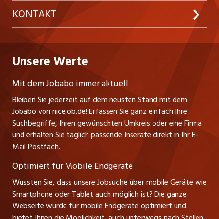
Temporäre Jobs
Firmen
AGB
Im Beratungs- und Expertisenbereich werden
ostjob.ch
KONTAKT
Gutachten, Gerichtsexpertisen, Betonuntersuchungen
Freelance Jobs
Personalvermittler
Datenschutzerklärung
und Tragsicherheits-Expertisen für den Lastfall
westjob.at
Niederlassung
Praktika
Erdbeben erarbeitet.
Bewerber-Cockpit
Deutschland
Nutzungsbedingungen
Unsere Werte
jobzüri.ch
Fa. nicejob.de
Lehrstellen
Über 25 Fachleute garantieren höchste Qualität und
Impressum
PR Medien GmbH
jobmittelland.ch
Mit dem Jobabo immer aktuell
konstante Zuverlässigkeit. Dahinter stehen hohe
Lindauer Straße 16
Ferienjobs
berufliche Kompetenz in den spezifischen
Bleiben Sie jederzeit auf dem neusten Stand mit dem
D-88239 Wangen
jobbern.ch
Aufgabengebieten, kontinuierliche Weiterbildung und
Jobabo von nicejob.de! Erfassen Sie ganz einfach Ihre
Führungspositionen
Tel. +49 07522 795034
sorgfältige Nachwuchsausbildung.
Suchbegriffe, Ihren gewünschten Umkreis oder eine Firma
jobbasel.ch
Thomas Reiner
und erhalten Sie täglich passende Inserate direkt in Ihr E-
Management / Kader-Jobs
Ansprechpartner
Mail Postfach.
zentraljob.ch
Optimiert für Mobile Endgeräte
myjob.ch
Wussten Sie, dass unsere Jobsuche über mobile Geräte wie
Smartphone oder Tablet auch möglich ist? Die ganze
schaffu.ch (VS)
Webseite wurde für mobile Endgeräte optimiert und
bietet Ihnen die Möglichkeit, auch unterwegs nach Stellen