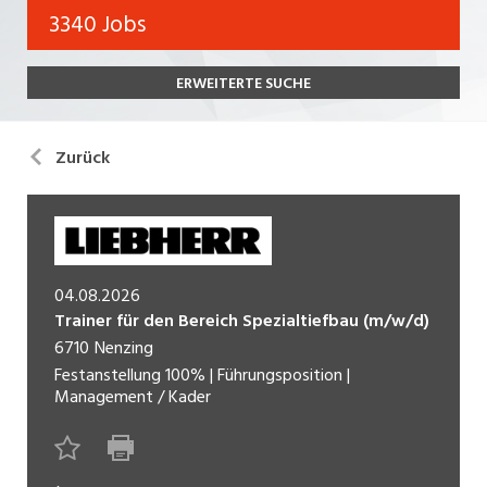
Bank, Versicherung
3340 Jobs
Temporär (befristet)
Bau, Handwerk, Elektro
ERWEITERTE SUCHE
Bildung, Kunst, Design, Soziale Berufe, Sport
Freelance
Chemie, Pharma, Biotechnologie
Praktikum
Zurück
Consulting, Human Resources
Lehrstelle
Einkauf, Logistik, Transport, Verkehr
Ferienjob
Engineering, Technik, Architektur
04.08.2026
POSITION
Finanzen, Controlling, Treuhand, Recht
Trainer für den Bereich Spezialtiefbau (m/w/d)
6710
Nenzing
Gartenbau, Landwirtschaft, Forstwirtschaft
Führungsposition
Festanstellung
100%
|
Führungsposition
|
Management / Kader
Gastronomie, Hotellerie, Tourismus,
Management / Kader
Lebensmittel
Immobilien, Facility Management, Reinigung