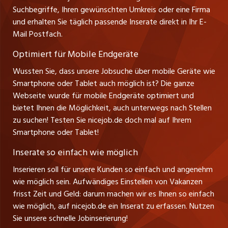
Führungspositionen
Tel. +49 07522 795034
Suchbegriffe, Ihren gewünschten Umkreis oder eine Firma
jobbasel.ch
Thomas Reiner
und erhalten Sie täglich passende Inserate direkt in Ihr E-
Management / Kader-Jobs
Ansprechpartner
Mail Postfach.
zentraljob.ch
Optimiert für Mobile Endgeräte
myjob.ch
Wussten Sie, dass unsere Jobsuche über mobile Geräte wie
Smartphone oder Tablet auch möglich ist? Die ganze
schaffu.ch (VS)
Webseite wurde für mobile Endgeräte optimiert und
bietet Ihnen die Möglichkeit, auch unterwegs nach Stellen
ajourjob.ch
zu suchen! Testen Sie nicejob.de doch mal auf Ihrem
Smartphone oder Tablet!
tagblatt.ch
Inserate so einfach wie möglich
FM1Today
Inserieren soll für unsere Kunden so einfach und angenehm
wie möglich sein. Aufwändiges Einstellen von Vakanzen
frisst Zeit und Geld: darum machen wir es Ihnen so einfach
wie möglich, auf nicejob.de ein Inserat zu erfassen. Nutzen
Sie unsere schnelle Jobinserierung!