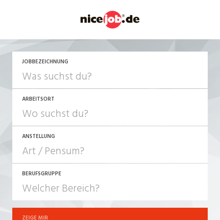
JETZT BEWERBEN
JOBBEZEICHNUNG
ARBEITSORT
ANSTELLUNG
BERUFSGRUPPE
JOB-TYP
10-100%
Festanstellung
ZEIGE MIR