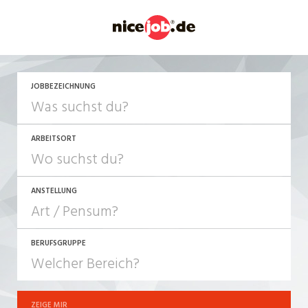
JETZT BEWERBEN
JOBBEZEICHNUNG
ARBEITSORT
ANSTELLUNG
BERUFSGRUPPE
JOB-TYP
10-100%
Festanstellung
ZEIGE MIR