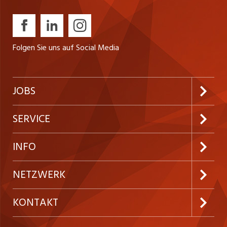
Folgen Sie uns auf Social Media
JOBS
Jobabo abonnieren
SERVICE
Neue Stellen
Kundenlogin
INFO
Festanstellungen
Inserieren
Preise und Leistungen
NETZWERK
Temporäre Jobs
Firmen
AGB
ostjob.ch
KONTAKT
Freelance Jobs
Personalvermittler
Datenschutzerklärung
westjob.at