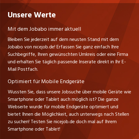
Niederlassung
Praktika
Bewerber-Cockpit
Deutschland
Nutzungsbedingungen
Unsere Werte
jobzüri.ch
Fa. nicejob.de
Lehrstellen
Impressum
PR Medien GmbH
jobmittelland.ch
Mit dem Jobabo immer aktuell
Lindauer Straße 16
Ferienjobs
Bleiben Sie jederzeit auf dem neusten Stand mit dem
D-88239 Wangen
jobbern.ch
Jobabo von nicejob.de! Erfassen Sie ganz einfach Ihre
Führungspositionen
Tel. +49 07522 795034
Suchbegriffe, Ihren gewünschten Umkreis oder eine Firma
jobbasel.ch
Thomas Reiner
und erhalten Sie täglich passende Inserate direkt in Ihr E-
Management / Kader-Jobs
Ansprechpartner
Mail Postfach.
zentraljob.ch
Optimiert für Mobile Endgeräte
myjob.ch
Wussten Sie, dass unsere Jobsuche über mobile Geräte wie
Smartphone oder Tablet auch möglich ist? Die ganze
schaffu.ch (VS)
Webseite wurde für mobile Endgeräte optimiert und
bietet Ihnen die Möglichkeit, auch unterwegs nach Stellen
ajourjob.ch
zu suchen! Testen Sie nicejob.de doch mal auf Ihrem
Smartphone oder Tablet!
tagblatt.ch