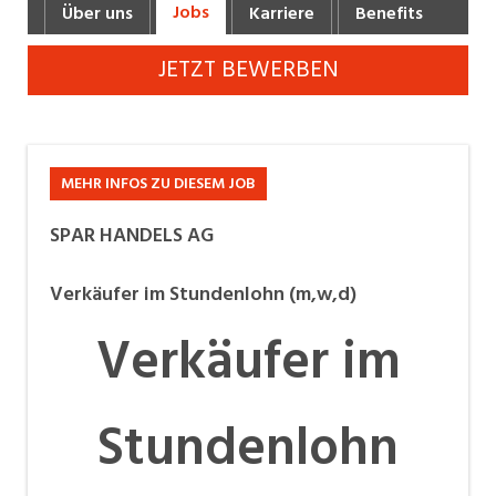
Jobs
Über uns
Karriere
Benefits
Fot
Industrie, Maschinenbau, Anlagenbau,
Produktion
JETZT BEWERBEN
Informatik, Telekommunikation
Kaufm. Berufe, Kundendienst, Verwaltung
Körperpflege, Wellness
MEHR INFOS ZU DIESEM JOB
Marketing, Kommunikation, Medien, Druck
SPAR HANDELS AG
Mechanik, Elektronik, Optik, Textil (Fertigung)
Verkäufer im Stundenlohn (m,w,d)
Medizin, Gesundheitswesen, Pflege
Verkäufer im
Verkauf, Handel, Kundenberatung,
Aussendienst
Stundenlohn
Sicherheit, Rettung, Polizei, Zoll