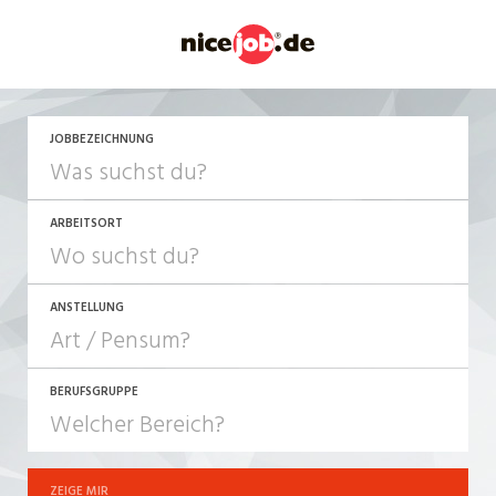
JETZT BEWERBEN
JOBBEZEICHNUNG
ARBEITSORT
ANSTELLUNG
BERUFSGRUPPE
JOB-TYP
10-100%
Festanstellung
ZEIGE MIR