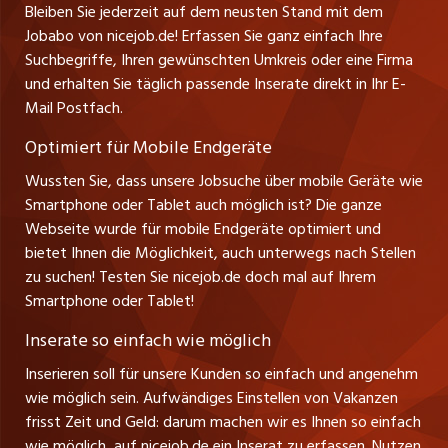
Bleiben Sie jederzeit auf dem neusten Stand mit dem
D-88239 Wangen
jobbern.ch
Jobabo von nicejob.de! Erfassen Sie ganz einfach Ihre
Führungspositionen
Tel. +49 07522 795034
Suchbegriffe, Ihren gewünschten Umkreis oder eine Firma
jobbasel.ch
Thomas Reiner
und erhalten Sie täglich passende Inserate direkt in Ihr E-
Management / Kader-Jobs
Ansprechpartner
Mail Postfach.
zentraljob.ch
Optimiert für Mobile Endgeräte
myjob.ch
Wussten Sie, dass unsere Jobsuche über mobile Geräte wie
Smartphone oder Tablet auch möglich ist? Die ganze
schaffu.ch (VS)
Webseite wurde für mobile Endgeräte optimiert und
bietet Ihnen die Möglichkeit, auch unterwegs nach Stellen
ajourjob.ch
zu suchen! Testen Sie nicejob.de doch mal auf Ihrem
Smartphone oder Tablet!
tagblatt.ch
Inserate so einfach wie möglich
FM1Today
Inserieren soll für unsere Kunden so einfach und angenehm
wie möglich sein. Aufwändiges Einstellen von Vakanzen
frisst Zeit und Geld: darum machen wir es Ihnen so einfach
wie möglich, auf nicejob.de ein Inserat zu erfassen. Nutzen