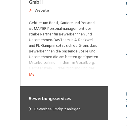
GmbH
Website
Geht es um Beruf, Karriere und Personal
ist MAYER Personalmanagement der
starke Partner für BewerberInnen und
Unternehmen. Das Team in A-Rankweil
und FL-Gamprin setzt sich dafür ein, dass
BewerberInnen die passende Stelle und
Unternehmen die am besten geeigneten
MitarbeiterInnen finden - in Vorarlberg,
Liechtenstein, Süddeutschland und der
Ostschweiz.
www.mayer.co.at
|
Mehr
www.personalmanagement.li
Bewerbungsservices
Bewerber-Cockpit anlegen