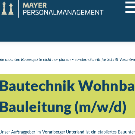
Praktikum
Manage
nanzen, Controlling, Treuhand,
Gartenbau, Landwirts
echt
Forstwirtschaft
Ferienjob
mmobilien, Facility Management,
Industrie, Maschinenb
einigung
Anlagenbau, Produkti
aufm. Berufe, Kundendienst,
Körperpflege, Wellne
erwaltung
chanik, Elektronik, Optik, Textil
Medizin, Gesundheit
ertigung)
Pflege
cherheit, Rettung, Polizei, Zoll