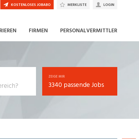
KOSTENLOSES JOBABO
MERKLISTE
LOGIN
JETZT BEWERBEN
RIEREN
FIRMEN
PERSONALVERMITTLER
ZEIGE MIR
3340 passende Jobs
, Soziale
sposition
nsport,