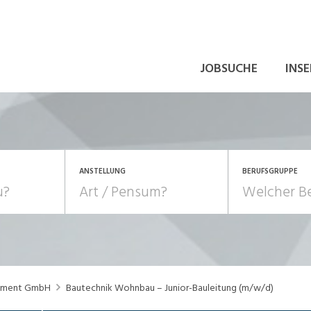
JOBSUCHE
INSE
ANSTELLUNG
BERUFSGRUPPE
Bildung, Kunst, Design
10-100%
Pensum
POSITION
au, Handwerk, Elektro
Berufe, Sport
Temporär (befristet)
Führung
Einkauf, Logistik, Tra
ement GmbH
Bautechnik Wohnbau – Junior-Bauleitung (m/w/d)
onsulting, Human Resources
Verkehr