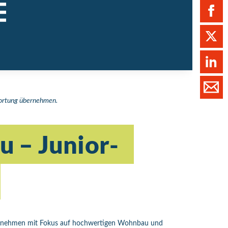
ment / Kader
chaft,
au,
on
ss
swesen,