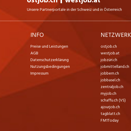
ostjob.ch
westjob.at
Unsere Partnerportale in der Schweiz und in Österreich
INFO
NETZWER
Preise und Leistungen
ostjob.ch
AGB
westjob.at
Datenschutzerklärung
jobzüri.ch
Nutzungsbedingungen
jobmittelland.ch
Impressum
jobbern.ch
jobbasel.ch
zentraljob.ch
myjob.ch
schaffu.ch (VS)
ajourjob.ch
tagblatt.ch
FM1Today