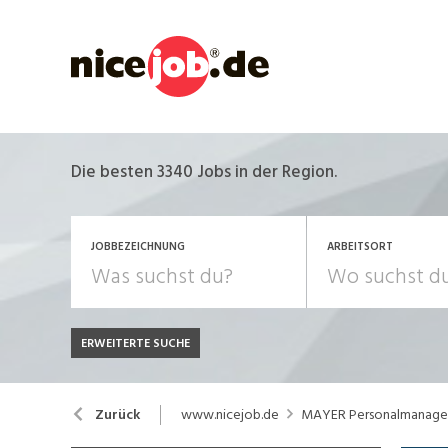
Die besten 3340 Jobs in der Region.
JOBBEZEICHNUNG
ARBEITSORT
ERWEITERTE SUCHE
JOB-TYP
Bank, Versicherung
B
Festanstellung
www.nicejob.de
MAYER Personalmanag
Zurück
Chemie, Pharma, Biotechnologie
C