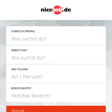
JETZT BEWERBEN
JOBBEZEICHNUNG
ARBEITSORT
ANSTELLUNG
BERUFSGRUPPE
JOB-TYP
10-100%
Festanstellung
ZEIGE MIR