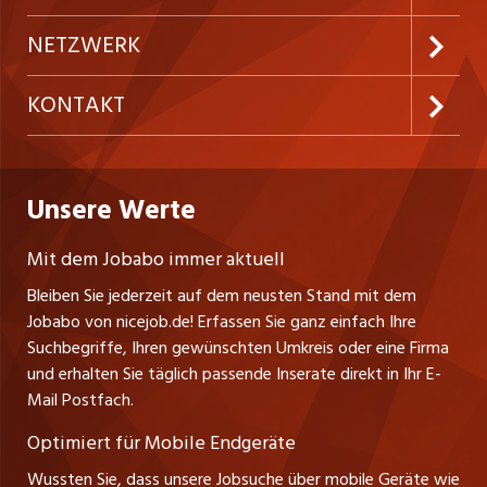
Festanstellungen
Inserieren
Preise und Leistungen
NETZWERK
Temporäre Jobs
Firmen
AGB
ostjob.ch
KONTAKT
Freelance Jobs
Personalvermittler
Datenschutzerklärung
westjob.at
Niederlassung
Praktika
Bewerber-Cockpit
Deutschland
Nutzungsbedingungen
Unsere Werte
jobzüri.ch
Fa. nicejob.de
Lehrstellen
Impressum
PR Medien GmbH
jobmittelland.ch
Mit dem Jobabo immer aktuell
Lindauer Straße 16
Ferienjobs
Bleiben Sie jederzeit auf dem neusten Stand mit dem
D-88239 Wangen
jobbern.ch
Jobabo von nicejob.de! Erfassen Sie ganz einfach Ihre
Führungspositionen
Tel. +49 07522 795034
Suchbegriffe, Ihren gewünschten Umkreis oder eine Firma
jobbasel.ch
Thomas Reiner
und erhalten Sie täglich passende Inserate direkt in Ihr E-
Management / Kader-Jobs
Ansprechpartner
Mail Postfach.
zentraljob.ch
Optimiert für Mobile Endgeräte
myjob.ch
Wussten Sie, dass unsere Jobsuche über mobile Geräte wie