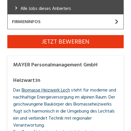
Industrie, Maschinenbau, Anlagenbau,
Alle Jobs dieses Anbieters
Produktion
FIRMENINFOS
Informatik, Telekommunikation
MAYER Personalmanagement GmbH
Kaufm. Berufe, Kundendienst, Verwaltung
JETZT BEWERBEN
Website
Körperpflege, Wellness
Marketing, Kommunikation, Medien, Druck
MAYER Personalmanagement GmbH
Geht es um Beruf, Karriere und Personal ist MAYER
Mechanik, Elektronik, Optik, Textil (Fertigung)
Personalmanagement der starke Partner für
Heizwart:in
BewerberInnen und Unternehmen. Das Team in A-
Medizin, Gesundheitswesen, Pflege
Das
Biomasse Heizwerk Lech
steht für moderne und
Rankweil und FL-Gamprin setzt sich dafür ein, dass
Verkauf, Handel, Kundenberatung,
nachhaltige Energieversorgung im alpinen Raum. Der
BewerberInnen die passende Stelle und Unternehmen
Aussendienst
geschwungene Baukörper des Biomasseheizwerks
die am besten geeigneten MitarbeiterInnen finden - in
fügt sich harmonisch in die Umgebung des Lechtals
Sicherheit, Rettung, Polizei, Zoll
Vorarlberg, Liechtenstein, Süddeutschland und der
ein und verbindet Technik mit regionaler
Ostschweiz.
www.mayer.co.at
|
Verantwortung.
www.personalmanagement.li