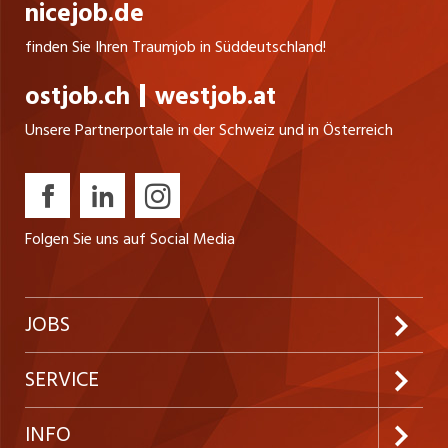
nicejob.de
finden Sie Ihren Traumjob in Süddeutschland!
ostjob.ch
westjob.at
Unsere Partnerportale in der Schweiz und in Österreich
Folgen Sie uns auf Social Media
JOBS
Jobabo abonnieren
SERVICE
Neue Stellen
Kundenlogin
INFO