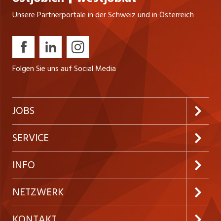
Unsere Partnerportale in der Schweiz und in Österreich
Folgen Sie uns auf Social Media
JOBS
Jobabo abonnieren
SERVICE
Neue Stellen
Kundenlogin
INFO
Festanstellungen
Inserieren
Preise und Leistungen
NETZWERK
Temporäre Jobs
Firmen
AGB
ostjob.ch
KONTAKT