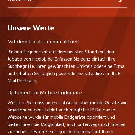
Freelance Jobs
Personalvermittler
Datenschutzerklärung
westjob.at
Niederlassung
Praktika
Bewerber-Cockpit
Deutschland
Nutzungsbedingungen
Unsere Werte
jobzüri.ch
Fa. nicejob.de
Lehrstellen
Impressum
PR Medien GmbH
jobmittelland.ch
Mit dem Jobabo immer aktuell
Lindauer Straße 16
Ferienjobs
Bleiben Sie jederzeit auf dem neusten Stand mit dem
D-88239 Wangen
jobbern.ch
Jobabo von nicejob.de! Erfassen Sie ganz einfach Ihre
Führungspositionen
Tel. +49 07522 795034
Suchbegriffe, Ihren gewünschten Umkreis oder eine Firma
jobbasel.ch
Thomas Reiner
und erhalten Sie täglich passende Inserate direkt in Ihr E-
Management / Kader-Jobs
Ansprechpartner
Mail Postfach.
zentraljob.ch
Optimiert für Mobile Endgeräte
myjob.ch
Wussten Sie, dass unsere Jobsuche über mobile Geräte wie
Smartphone oder Tablet auch möglich ist? Die ganze
schaffu.ch (VS)
Webseite wurde für mobile Endgeräte optimiert und
bietet Ihnen die Möglichkeit, auch unterwegs nach Stellen
ajourjob.ch
zu suchen! Testen Sie nicejob.de doch mal auf Ihrem