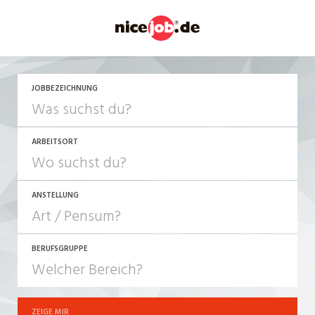
JETZT BEWERBEN
JOBBEZEICHNUNG
ARBEITSORT
ANSTELLUNG
BERUFSGRUPPE
JOB-TYP
10-100%
Festanstellung
ZEIGE MIR