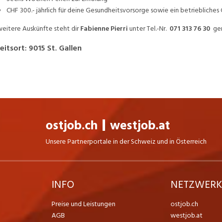
CHF 300.- jährlich für deine Gesundheitsvorsorge sowie ein betrieblic
weitere Auskünfte steht dir
Fabienne Pierri
unter Tel.-Nr.
071 313 76 30
ger
eitsort
:
9015
St. Gallen
ostjob.ch
westjob.at
Unsere Partnerportale in der Schweiz und in Österreich
INFO
NETZWER
Preise und Leistungen
ostjob.ch
AGB
westjob.at