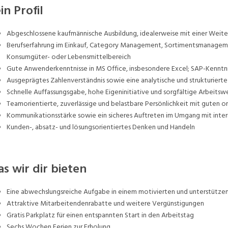
in Profil
Abgeschlossene kaufmännische Ausbildung, idealerweise mit einer Weiter
Berufserfahrung im Einkauf, Category Management, Sortimentsmanagemen
Konsumgüter- oder Lebensmittelbereich
Gute Anwenderkenntnisse in MS Office, insbesondere Excel; SAP-Kenntni
Ausgeprägtes Zahlenverständnis sowie eine analytische und strukturierte
Schnelle Auffassungsgabe, hohe Eigeninitiative und sorgfältige Arbeitsw
Teamorientierte, zuverlässige und belastbare Persönlichkeit mit guten o
Kommunikationsstärke sowie ein sicheres Auftreten im Umgang mit inte
Kunden-, absatz- und lösungsorientiertes Denken und Handeln
s wir dir bieten
Eine abwechslungsreiche Aufgabe in einem motivierten und unterstütz
Attraktive Mitarbeitendenrabatte und weitere Vergünstigungen
Gratis Parkplatz für einen entspannten Start in den Arbeitstag
Sechs Wochen Ferien zur Erholung