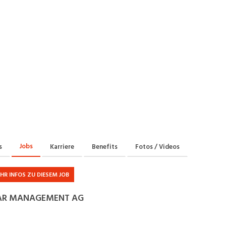
Praktikum
Manage
nanzen, Controlling, Treuhand,
Gartenbau, Landwirts
echt
Forstwirtschaft
Ferienjob
mmobilien, Facility Management,
Industrie, Maschinenb
einigung
Anlagenbau, Produkti
aufm. Berufe, Kundendienst,
Körperpflege, Wellne
erwaltung
chanik, Elektronik, Optik, Textil
Medizin, Gesundheit
ertigung)
Pflege
cherheit, Rettung, Polizei, Zoll
Jobs
s
Karriere
Benefits
Fotos / Videos
HR INFOS ZU DIESEM JOB
AR MANAGEMENT AG