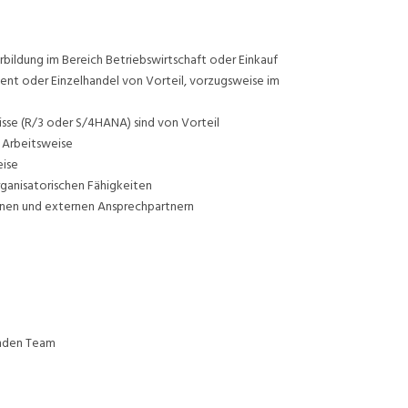
bildung im Bereich Betriebswirtschaft oder Einkauf
t oder Einzelhandel von Vorteil, vorzugsweise im
sse (R/3 oder S/4HANA) sind von Vorteil
 Arbeitsweise
eise
rganisatorischen Fähigkeiten
rnen und externen Ansprechpartnern
enden Team