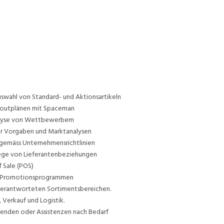
swahl von Standard- und Aktionsartikeln
ayoutplänen mit Spaceman
alyse von Wettbewerbern
ner Vorgaben und Marktanalysen
 gemäss Unternehmensrichtlinien
lege von Lieferantenbeziehungen
 Sale (POS)
nd Promotionsprogrammen
 verantworteten Sortimentsbereichen.
 Verkauf und Logistik.
tenden oder Assistenzen nach Bedarf