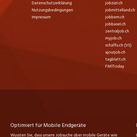
Datenschutzerklärung
jobzüri.ch
Nutzungsbedingungen
jobmittelland.ch
Impressum
jobbern.ch
jobbasel.ch
zentraljob.ch
myjob.ch
schaffu.ch (VS)
ajourjob.ch
tagblatt.ch
FM1Today
Optimiert für Mobile Endgeräte
Wussten Sie, dass unsere Jobsuche über mobile Geräte wie