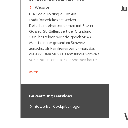
Ju
Website
Die SPAR Holding AG ist ein
traditionsreiches Schweizer
Detailhandelsunternehmen mit Sitz in
Gossau, St. Gallen. Seit der Gründung
1989 betreiben wir erfolgreich SPAR
Märkte in der gesamten Schweiz –
zunächst als Familienunternehmen, das
die exklusive SPAR Lizenz für die Schweiz
von SPAR International erworben hatte.
Im Jahr 2016 erfolgte eine strategische
Mehr
Partnerschaft mit der irischen BWG
Group, einem etablierten SPAR Betreiber
in Irland und England, die eine
Mehrheitsbeteiligung von 60 %
Bewerbungsservices
übernahm. Die BWG Group ist Teil der
südafrikanischen SPAR Group, einem der
Bewerber-Cockpit anlegen
weltweit führenden
Einzelhandelsunternehmen.
2025 markiert ein neues Kapitel in unserer