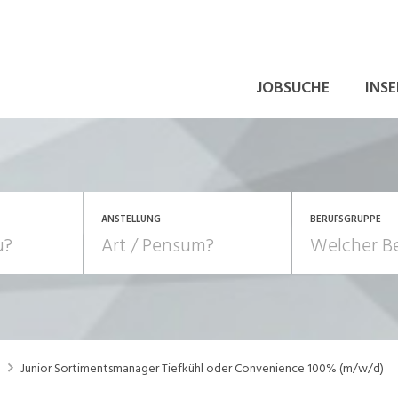
JOBSUCHE
INSE
ANSTELLUNG
BERUFSGRUPPE
Bildung, Kunst, Design
10-100%
Pensum
POSITION
au, Handwerk, Elektro
Berufe, Sport
Temporär (befristet)
Führung
Einkauf, Logistik, Tra
G
Junior Sortimentsmanager Tiefkühl oder Convenience 100% (m/w/d)
onsulting, Human Resources
Verkehr