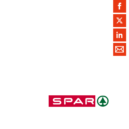
ment / Kader
chaft,
au,
on
ss
swesen,