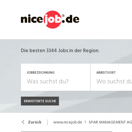
Die besten 3344 Jobs in der Region.
JOBBEZEICHNUNG
ARBEITSORT
ERWEITERTE SUCHE
JOB-TYP
Bank, Versicherung
B
Festanstellung
www.nicejob.de
SPAR MANAGEMENT A
Zurück
Chemie, Pharma, Biotechnologie
C