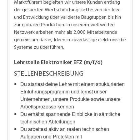
Marktführern begleiten wir unsere Kunden entlang
mehr als 2.800 Mitarbeitende gemeinsam daran, Ideen
der gesamten Wertschöpfungskette: von der Idee
in zuverlässige elektronische Systeme zu überführen.
und Entwicklung über validierte Baugruppen bis hin
zur globalen Produktion. In unserem weltweiten
Netzwerk arbeiten mehr als 2.800 Mitarbeitende
gemeinsam daran, Ideen in zuverlässige elektronische
Systeme zu überführen.
Lehrstelle Elektroniker EFZ (m/f/d)
STELLENBESCHREIBUNG
Du startest deine Lehre mit einem strukturierten
Einführungsprogramm und lernst unser
Unternehmen, unsere Produkte sowie unsere
Arbeitsprozesse kennen
Du erhältst spannende Einblicke in sämtliche
technischen Abteilungen
Du arbeitest aktiv an realen technischen
Aufgaben und Projekten mit