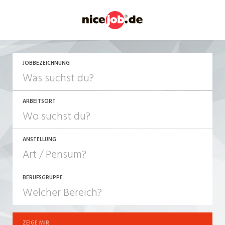
JETZT BEWERBEN
JOBBEZEICHNUNG
ARBEITSORT
ANSTELLUNG
BERUFSGRUPPE
JOB-TYP
10-100%
Festanstellung
ZEIGE MIR