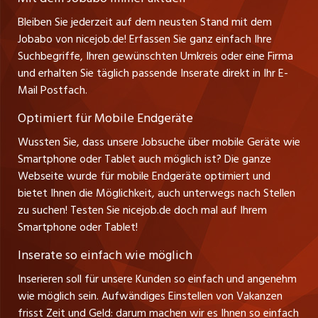
Lindauer Straße 16
Ferienjobs
Bleiben Sie jederzeit auf dem neusten Stand mit dem
D-88239 Wangen
jobbern.ch
Jobabo von nicejob.de! Erfassen Sie ganz einfach Ihre
Führungspositionen
Tel. +49 07522 795034
Suchbegriffe, Ihren gewünschten Umkreis oder eine Firma
jobbasel.ch
Thomas Reiner
und erhalten Sie täglich passende Inserate direkt in Ihr E-
Management / Kader-Jobs
Ansprechpartner
Mail Postfach.
zentraljob.ch
Optimiert für Mobile Endgeräte
myjob.ch
Wussten Sie, dass unsere Jobsuche über mobile Geräte wie
Smartphone oder Tablet auch möglich ist? Die ganze
schaffu.ch (VS)
Webseite wurde für mobile Endgeräte optimiert und
bietet Ihnen die Möglichkeit, auch unterwegs nach Stellen
ajourjob.ch
zu suchen! Testen Sie nicejob.de doch mal auf Ihrem
Smartphone oder Tablet!
tagblatt.ch
Inserate so einfach wie möglich
FM1Today
Inserieren soll für unsere Kunden so einfach und angenehm
wie möglich sein. Aufwändiges Einstellen von Vakanzen
frisst Zeit und Geld: darum machen wir es Ihnen so einfach