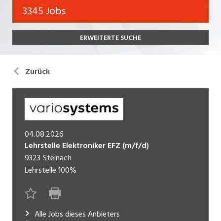
Bank, Versicherung
3345 Jobs
Temporär (befristet)
Bau, Handwerk, Elektro
ERWEITERTE SUCHE
Bildung, Kunst, Design, Soziale Berufe, Sport
Freelance
Chemie, Pharma, Biotechnologie
Praktikum
Zurück
Consulting, Human Resources
Lehrstelle
Einkauf, Logistik, Transport, Verkehr
Ferienjob
Engineering, Technik, Architektur
04.08.2026
POSITION
Finanzen, Controlling, Treuhand, Recht
Lehrstelle Elektroniker EFZ (m/f/d)
9323
Steinach
Gartenbau, Landwirtschaft, Forstwirtschaft
Führungsposition
Lehrstelle
100%
Gastronomie, Hotellerie, Tourismus,
Management / Kader
Lebensmittel
Immobilien, Facility Management, Reinigung
Alle Jobs dieses Anbieters