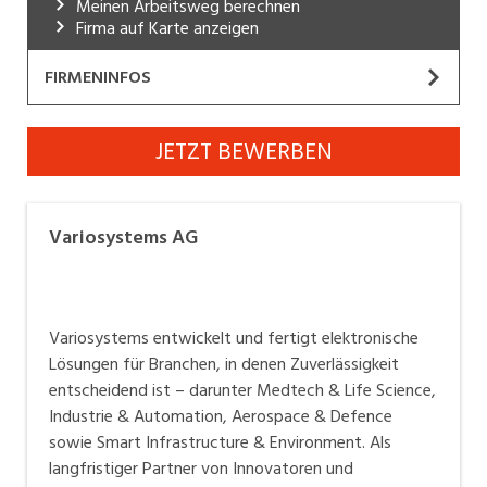
Meinen Arbeitsweg berechnen
Industrie, Maschinenbau, Anlagenbau,
Firma auf Karte anzeigen
Produktion
FIRMENINFOS
Informatik, Telekommunikation
Variosystems AG
Kaufm. Berufe, Kundendienst, Verwaltung
JETZT BEWERBEN
Website
Körperpflege, Wellness
Marketing, Kommunikation, Medien, Druck
Variosystems entwickelt und fertigt elektronische
Variosystems AG
Lösungen für Branchen, in denen Zuverlässigkeit
Mechanik, Elektronik, Optik, Textil (Fertigung)
entscheidend ist - darunter Medtech & Life Science,
Medizin, Gesundheitswesen, Pflege
Industrie & Automation, Aerospace & Defence sowie
Variosystems entwickelt und fertigt elektronische
Smart Infrastructure & Environment. Als langfristiger
Verkauf, Handel, Kundenberatung,
Lösungen für Branchen, in denen Zuverlässigkeit
Partner von Innovatoren und Marktführern begleiten
Aussendienst
entscheidend ist – darunter Medtech & Life Science,
wir unsere Kunden entlang der gesamten
Industrie & Automation, Aerospace & Defence
Sicherheit, Rettung, Polizei, Zoll
Wertschöpfungskette: von der Idee und Entwicklung
sowie Smart Infrastructure & Environment. Als
über validierte Baugruppen bis hin zur globalen
langfristiger Partner von Innovatoren und
Produktion. In unserem weltweiten Netzwerk arbeiten