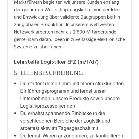
Marktführern begleiten wir unsere Kunden entlang
mehr als 2.800 Mitarbeitende gemeinsam daran, Ideen
der gesamten Wertschöpfungskette: von der Idee
in zuverlässige elektronische Systeme zu überführen.
und Entwicklung über validierte Baugruppen bis hin
zur globalen Produktion. In unserem weltweiten
Netzwerk arbeiten mehr als 2.800 Mitarbeitende
gemeinsam daran, Ideen in zuverlässige elektronische
Systeme zu überführen.
Lehrstelle Logistiker EFZ (m/f/d/)
STELLENBESCHREIBUNG
Du startest deine Lehre mit einem strukturierten
Einführungsprogramm und lernst unser
Unternehmen, unsere Produkte sowie unsere
Logistikprozesse kennen
Du erhältst spannende Einblicke in die
verschiedenen Bereiche der Logistik und
arbeitest aktiv im Tagesgeschäft mit
Du lernst, Waren anzunehmen, zu kontrollieren,