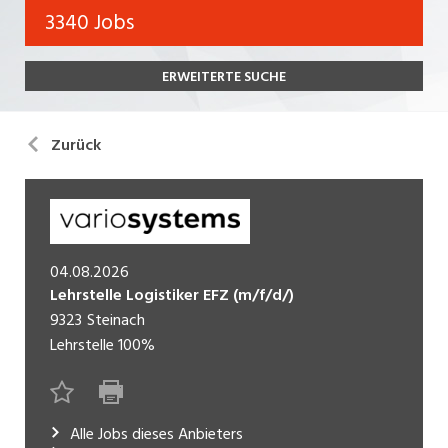
Bank, Versicherung
3340 Jobs
Temporär (befristet)
Bau, Handwerk, Elektro
ERWEITERTE SUCHE
Bildung, Kunst, Design, Soziale Berufe, Sport
Freelance
Chemie, Pharma, Biotechnologie
Praktikum
Zurück
Consulting, Human Resources
Lehrstelle
Einkauf, Logistik, Transport, Verkehr
Ferienjob
Engineering, Technik, Architektur
04.08.2026
POSITION
Finanzen, Controlling, Treuhand, Recht
Lehrstelle Logistiker EFZ (m/f/d/)
9323
Steinach
Gartenbau, Landwirtschaft, Forstwirtschaft
Führungsposition
Lehrstelle
100%
Gastronomie, Hotellerie, Tourismus,
Management / Kader
Lebensmittel
Immobilien, Facility Management, Reinigung
Alle Jobs dieses Anbieters