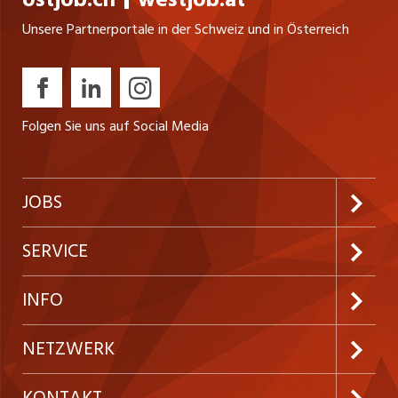
Unsere Partnerportale in der Schweiz und in Österreich
Folgen Sie uns auf Social Media
JOBS
Jobabo abonnieren
SERVICE
Neue Stellen
Kundenlogin
INFO
Festanstellungen
Inserieren
Preise und Leistungen
NETZWERK
Temporäre Jobs
Firmen
AGB
ostjob.ch