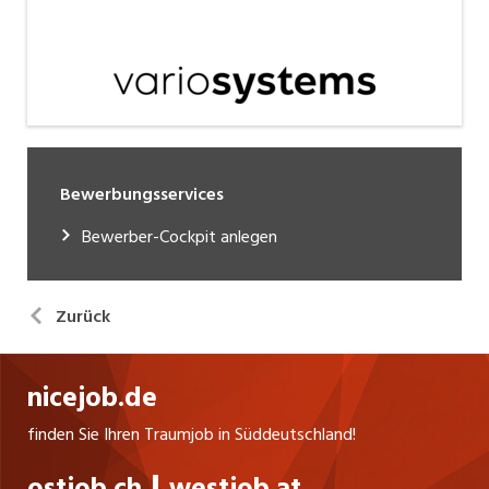
Bewerbungsservices
Bewerber-Cockpit anlegen
Zurück
nicejob.de
finden Sie Ihren Traumjob in Süddeutschland!
ostjob.ch
westjob.at