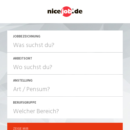
JETZT BEWERBEN
JOBBEZEICHNUNG
ARBEITSORT
ANSTELLUNG
BERUFSGRUPPE
JOB-TYP
10-100%
Festanstellung
ZEIGE MIR