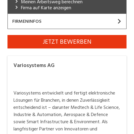
Meinen Arbeitsweg berechnen
Industrie, Maschinenbau, Anlagenbau,
Firma auf Karte anzeigen
Produktion
FIRMENINFOS
Informatik, Telekommunikation
Variosystems AG
Kaufm. Berufe, Kundendienst, Verwaltung
JETZT BEWERBEN
Website
Körperpflege, Wellness
Marketing, Kommunikation, Medien, Druck
Variosystems entwickelt und fertigt elektronische
Variosystems AG
Lösungen für Branchen, in denen Zuverlässigkeit
Mechanik, Elektronik, Optik, Textil (Fertigung)
entscheidend ist - darunter Medtech & Life Science,
Medizin, Gesundheitswesen, Pflege
Industrie & Automation, Aerospace & Defence sowie
Variosystems entwickelt und fertigt elektronische
Smart Infrastructure & Environment. Als langfristiger
Verkauf, Handel, Kundenberatung,
Lösungen für Branchen, in denen Zuverlässigkeit
Partner von Innovatoren und Marktführern begleiten
Aussendienst
entscheidend ist – darunter Medtech & Life Science,
wir unsere Kunden entlang der gesamten
Industrie & Automation, Aerospace & Defence
Sicherheit, Rettung, Polizei, Zoll
Wertschöpfungskette: von der Idee und Entwicklung
sowie Smart Infrastructure & Environment. Als
über validierte Baugruppen bis hin zur globalen
langfristiger Partner von Innovatoren und
Produktion. In unserem weltweiten Netzwerk arbeiten