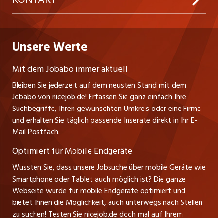
KONTAKT
Freelance Jobs
Personalvermittler
Datenschutzerklärung
westjob.at
Niederlassung
Praktika
Bewerber-Cockpit
Deutschland
Nutzungsbedingungen
Unsere Werte
jobzüri.ch
Fa. nicejob.de
Lehrstellen
Impressum
PR Medien GmbH
jobmittelland.ch
Mit dem Jobabo immer aktuell
Lindauer Straße 16
Ferienjobs
Bleiben Sie jederzeit auf dem neusten Stand mit dem
D-88239 Wangen
jobbern.ch
Jobabo von nicejob.de! Erfassen Sie ganz einfach Ihre
Führungspositionen
Tel. +49 07522 795034
Suchbegriffe, Ihren gewünschten Umkreis oder eine Firma
jobbasel.ch
Thomas Reiner
und erhalten Sie täglich passende Inserate direkt in Ihr E-
Management / Kader-Jobs
Ansprechpartner
Mail Postfach.
zentraljob.ch
Optimiert für Mobile Endgeräte
myjob.ch
Wussten Sie, dass unsere Jobsuche über mobile Geräte wie
Smartphone oder Tablet auch möglich ist? Die ganze
schaffu.ch (VS)
Webseite wurde für mobile Endgeräte optimiert und
bietet Ihnen die Möglichkeit, auch unterwegs nach Stellen
ajourjob.ch
zu suchen! Testen Sie nicejob.de doch mal auf Ihrem