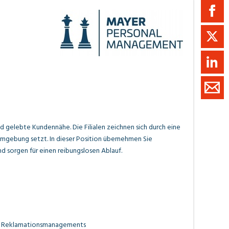
ment / Kader
chaft,
au,
on
ss
swesen,
d gelebte Kundennähe. Die Filialen zeichnen sich durch eine
Umgebung setzt. In dieser Position übernehmen Sie
nd sorgen für einen reibungslosen Ablauf.
ten Reklamationsmanagements