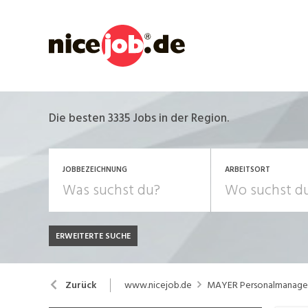
Die besten 3335 Jobs in der Region.
JOBBEZEICHNUNG
ARBEITSORT
ERWEITERTE SUCHE
JOB-TYP
Bank, Versicherung
B
Festanstellung
www.nicejob.de
MAYER Personalmanag
Zurück
Chemie, Pharma, Biotechnologie
C