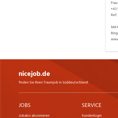
Frau
+43 
Ref.
MAY
Ring
www
nicejob.de
finden Sie Ihren Traumjob in Süddeutschland!
JOBS
SERVICE
Jobabo abonnieren
Kundenlogin