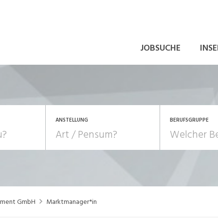
JOBSUCHE
INSE
ANSTELLUNG
BERUFSGRUPPE
Bildung, Kunst, Design
10-100%
Pensum
POSITION
au, Handwerk, Elektro
Berufe, Sport
Temporär (befristet)
Führung
Einkauf, Logistik, Tra
ement GmbH
Marktmanager*in
onsulting, Human Resources
Verkehr