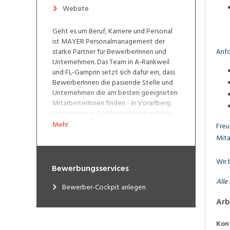
Website
Geht es um Beruf, Karriere und Personal
ist MAYER Personalmanagement der
starke Partner für BewerberInnen und
Anf
Unternehmen. Das Team in A-Rankweil
und FL-Gamprin setzt sich dafür ein, dass
BewerberInnen die passende Stelle und
Unternehmen die am besten geeigneten
MitarbeiterInnen finden - in Vorarlberg,
Liechtenstein, Süddeutschland und der
Ostschweiz.
www.mayer.co.at
|
Mehr
Freu
www.personalmanagement.li
Mita
Wir 
Bewerbungsservices
Alle
Bewerber-Cockpit anlegen
Arb
Kon