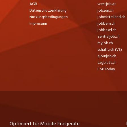
AGB
westjob.at
Datenschutzerklärung
jobzüri.ch
Nutzungsbedingungen
jobmittelland.ch
Impressum
jobbern.ch
jobbasel.ch
zentraljob.ch
myjob.ch
schaffu.ch (VS)
ajourjob.ch
tagblatt.ch
FM1Today
Optimiert für Mobile Endgeräte