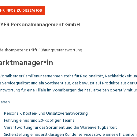
Praktikum
Manage
nanzen, Controlling, Treuhand,
Gartenbau, Landwirts
HR INFOS ZU DIESEM JOB
echt
Forstwirtschaft
Ferienjob
YER Personalmanagement GmbH
mmobilien, Facility Management,
Industrie, Maschinenb
einigung
Anlagenbau, Produkti
aufm. Berufe, Kundendienst,
Körperpflege, Wellne
erwaltung
elskompetenz trifft Führungsverantwortung
rktmanager*in
chanik, Elektronik, Optik, Textil
Medizin, Gesundheit
ertigung)
Pflege
Vorarlberger Familienunternehmen steht für Regionalität, Nachhaltigkeit un
 Servicequalität und ein Sortiment aus, das bewusst auf Produkte aus der 
cherheit, Rettung, Polizei, Zoll
ntwortung für eine Filiale im
Vorarlberger Rheintal
, arbeiten operativ mit u
gaben
Personal-, Kosten- und Umsatzverantwortung
Führung eines rund 20-köpfigen Teams
Verantwortung für das Sortiment und die Warenverfügbarkeit
Sicherstellung eines erstklassigen Kundenservices sowie eines effizien