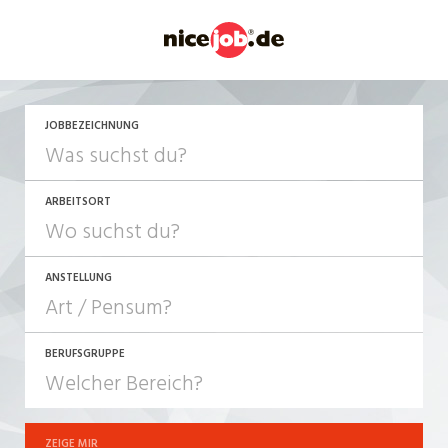
JETZT BEWERBEN
JOBBEZEICHNUNG
ARBEITSORT
ANSTELLUNG
BERUFSGRUPPE
JOB-TYP
10-100%
Festanstellung
ZEIGE MIR