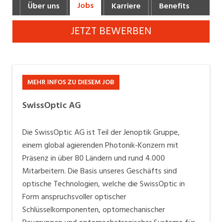
Jobs
Über uns
Karriere
Benefits
Industrie, Maschinenbau, Anlagenbau,
Produktion
JETZT BEWERBEN
Informatik, Telekommunikation
Kaufm. Berufe, Kundendienst, Verwaltung
Körperpflege, Wellness
MEHR INFOS ZU DIESEM JOB
Marketing, Kommunikation, Medien, Druck
SwissOptic AG
Mechanik, Elektronik, Optik, Textil (Fertigung)
Die SwissOptic AG ist Teil der Jenoptik Gruppe,
Medizin, Gesundheitswesen, Pflege
einem global agierenden Photonik-Konzern mit
Präsenz in über 80 Ländern und rund 4.000
Verkauf, Handel, Kundenberatung,
Mitarbeitern. Die Basis unseres Geschäfts sind
Aussendienst
optische Technologien, welche die SwissOptic in
Sicherheit, Rettung, Polizei, Zoll
Form anspruchsvoller optischer
Schlüsselkomponenten, optomechanischer