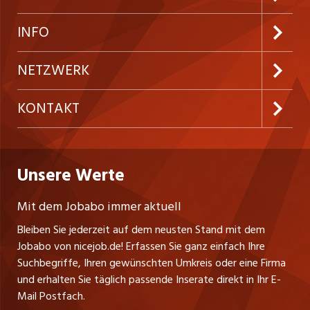
Neue Stellen
Kundenlogin
INFO
Festanstellungen
Inserieren
Preise und Leistungen
NETZWERK
Temporäre Jobs
Firmen
AGB
ostjob.ch
KONTAKT
Freelance Jobs
Personalvermittler
Datenschutzerklärung
westjob.at
Niederlassung
Praktika
Bewerber-Cockpit
Deutschland
Nutzungsbedingungen
Unsere Werte
jobzüri.ch
Fa. nicejob.de
Lehrstellen
Impressum
PR Medien GmbH
jobmittelland.ch
Mit dem Jobabo immer aktuell
Lindauer Straße 16
Ferienjobs
Bleiben Sie jederzeit auf dem neusten Stand mit dem
D-88239 Wangen
jobbern.ch
Jobabo von nicejob.de! Erfassen Sie ganz einfach Ihre
Führungspositionen
Tel. +49 07522 795034
Suchbegriffe, Ihren gewünschten Umkreis oder eine Firma
jobbasel.ch
Thomas Reiner
und erhalten Sie täglich passende Inserate direkt in Ihr E-
Management / Kader-Jobs
Ansprechpartner
Mail Postfach.
zentraljob.ch