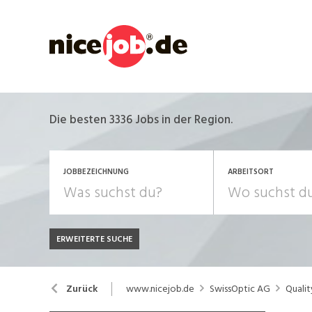
Die besten 3336 Jobs in der Region.
JOBBEZEICHNUNG
ARBEITSORT
ERWEITERTE SUCHE
JOB-TYP
Bank, Versicherung
B
Festanstellung
www.nicejob.de
SwissOptic AG
Qualit
Zurück
Chemie, Pharma, Biotechnologie
C