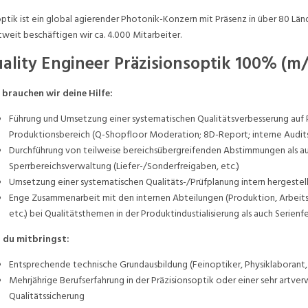
ptik ist ein global agierender Photonik-Konzern mit Präsenz in über 80 Länd
weit beschäftigen wir ca. 4.000 Mitarbeiter.
ality Engineer Präzisionsoptik 100% (m
 brauchen wir deine Hilfe:
Führung und Umsetzung einer systematischen Qualitätsverbesserung au
Produktionsbereich (Q-Shopfloor Moderation; 8D-Report; interne Audits,
Durchführung von teilweise bereichsübergreifenden Abstimmungen als auc
Sperrbereichsverwaltung (Liefer-/Sonderfreigaben, etc.)
Umsetzung einer systematischen Qualitäts-/Prüfplanung intern hergeste
Enge Zusammenarbeit mit den internen Abteilungen (Produktion, Arbei
etc.) bei Qualitätsthemen in der Produktindustialisierung als auch Serienf
 du mitbringst:
Entsprechende technische Grundausbildung (Feinoptiker, Physiklaborant, 
Mehrjährige Berufserfahrung in der Präzisionsoptik oder einer sehr artve
Qualitätssicherung