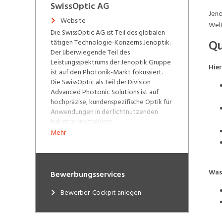
SwissOptic AG
Jeno
Website
Welt
Die SwissOptic AG ist Teil des globalen
Qu
tätigen Technologie-Konzerns Jenoptik.
Der überwiegende Teil des
Leistungsspektrums der Jenoptik Gruppe
Hier
ist auf den Photonik-Markt fokussiert.
Die SwissOptic als Teil der Division
Advanced Photonic Solutions ist auf
hochpräzise, kundenspezifische Optik für
Anwendungen in der lichtnutzenden
Industrie spezialisiert.
Mehr
Wir entwickeln und fertigen eine grosse
Bandbreite von präzisionsoptischen
Komponenten, Baugruppen und
Systemen. Entlang der gesamten
Was
Bewerbungsservices
Prozesskette sind wir Ihr kompetenter
Partner vom Design bis zur
Bewerber-Cockpit anlegen
Serienfertigung. Unser Wissen und die
langjährige Erfahrung über die
verschiedensten Anwendungsbereiche