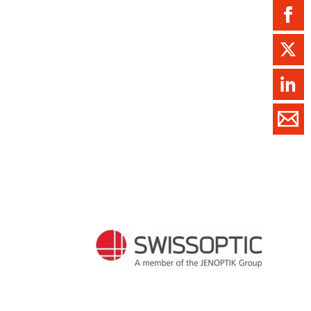
ment / Kader
chaft,
au,
on
ss
swesen,