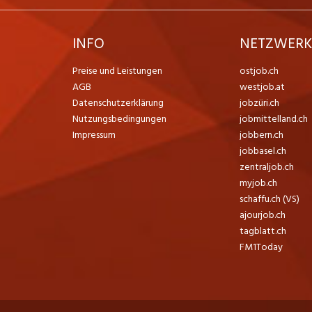
INFO
NETZWER
Preise und Leistungen
ostjob.ch
AGB
westjob.at
Datenschutzerklärung
jobzüri.ch
Nutzungsbedingungen
jobmittelland.ch
Impressum
jobbern.ch
jobbasel.ch
zentraljob.ch
myjob.ch
schaffu.ch (VS)
ajourjob.ch
tagblatt.ch
FM1Today