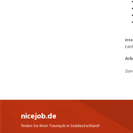
von optischen Systemen ermöglicht es
uns, auch Ihre Herausforderung mit einem
spezifischen Design zu lösen.
Mehr Informationen auf
www.swissoptic.ag
Inte
Edit
Arb
Zum 
nicejob.de
finden Sie Ihren Traumjob in Süddeutschland!