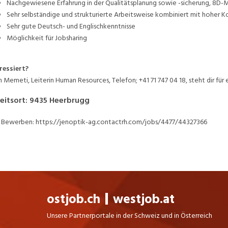
Nachgewiesene Erfahrung in der Qualitätsplanung sowie -sicherung, 8D-
Sehr selbständige und strukturierte Arbeitsweise kombiniert mit hoher 
Sehr gute Deutsch- und Englischkenntnisse
Möglichkeit für Jobsharing
ressiert?
h Memeti, Leiterin Human Resources, Telefon; +41 71 747 04 18, steht dir für
eitsort
:
9435
Heerbrugg
Bewerben: https://jenoptik-ag.contactrh.com/jobs/4477/44327366
ostjob.ch
westjob.at
Unsere Partnerportale in der Schweiz und in Österreich