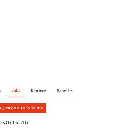
Praktikum
Manage
nanzen, Controlling, Treuhand,
Gartenbau, Landwirts
echt
Forstwirtschaft
Ferienjob
mmobilien, Facility Management,
Industrie, Maschinenb
einigung
Anlagenbau, Produkti
aufm. Berufe, Kundendienst,
Körperpflege, Wellne
erwaltung
chanik, Elektronik, Optik, Textil
Medizin, Gesundheit
ertigung)
Pflege
cherheit, Rettung, Polizei, Zoll
Jobs
s
Karriere
Benefits
HR INFOS ZU DIESEM JOB
ssOptic AG