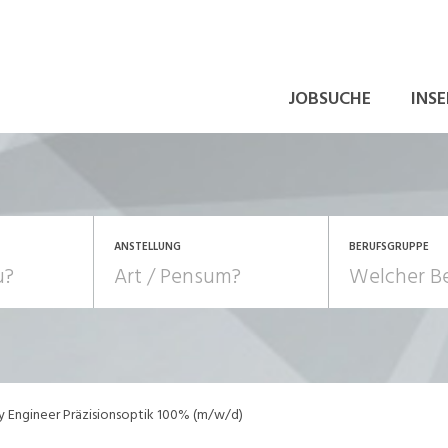
JOBSUCHE
INSE
ANSTELLUNG
BERUFSGRUPPE
Bildung, Kunst, Design
10-100%
Pensum
POSITION
au, Handwerk, Elektro
Berufe, Sport
Temporär (befristet)
Führung
Einkauf, Logistik, Tra
y Engineer Präzisionsoptik 100% (m/w/d)
onsulting, Human Resources
Verkehr