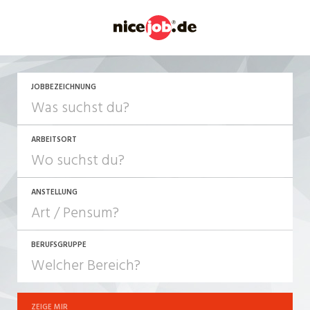
JETZT BEWERBEN
JOBBEZEICHNUNG
ARBEITSORT
ANSTELLUNG
BERUFSGRUPPE
JOB-TYP
10-100%
Festanstellung
ZEIGE MIR