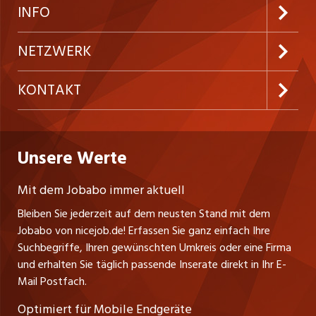
Neue Stellen
Kundenlogin
INFO
Festanstellungen
Inserieren
Preise und Leistungen
NETZWERK
Temporäre Jobs
Firmen
AGB
ostjob.ch
KONTAKT
Freelance Jobs
Personalvermittler
Datenschutzerklärung
westjob.at
Niederlassung
Praktika
Bewerber-Cockpit
Deutschland
Nutzungsbedingungen
Unsere Werte
jobzüri.ch
Fa. nicejob.de
Lehrstellen
Impressum
PR Medien GmbH
jobmittelland.ch
Mit dem Jobabo immer aktuell
Lindauer Straße 16
Ferienjobs
Bleiben Sie jederzeit auf dem neusten Stand mit dem
D-88239 Wangen
jobbern.ch
Jobabo von nicejob.de! Erfassen Sie ganz einfach Ihre
Führungspositionen
Tel. +49 07522 795034
Suchbegriffe, Ihren gewünschten Umkreis oder eine Firma
jobbasel.ch
Thomas Reiner
und erhalten Sie täglich passende Inserate direkt in Ihr E-
Management / Kader-Jobs
Ansprechpartner
Mail Postfach.
zentraljob.ch
Optimiert für Mobile Endgeräte