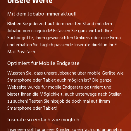
Unsere Werte
Fa. nicejob.de
Lehrstellen
Impressum
PR Medien GmbH
jobmittelland.ch
Mit dem Jobabo immer aktuell
Lindauer Straße 16
Ferienjobs
Bleiben Sie jederzeit auf dem neusten Stand mit dem
D-88239 Wangen
jobbern.ch
Jobabo von nicejob.de! Erfassen Sie ganz einfach Ihre
Führungspositionen
Tel. +49 07522 795034
Suchbegriffe, Ihren gewünschten Umkreis oder eine Firma
jobbasel.ch
Thomas Reiner
und erhalten Sie täglich passende Inserate direkt in Ihr E-
Management / Kader-Jobs
Ansprechpartner
Mail Postfach.
zentraljob.ch
Optimiert für Mobile Endgeräte
myjob.ch
Wussten Sie, dass unsere Jobsuche über mobile Geräte wie
Smartphone oder Tablet auch möglich ist? Die ganze
schaffu.ch (VS)
Webseite wurde für mobile Endgeräte optimiert und
bietet Ihnen die Möglichkeit, auch unterwegs nach Stellen
ajourjob.ch
zu suchen! Testen Sie nicejob.de doch mal auf Ihrem
Smartphone oder Tablet!
tagblatt.ch
Inserate so einfach wie möglich
FM1Today
Inserieren soll für unsere Kunden so einfach und angenehm