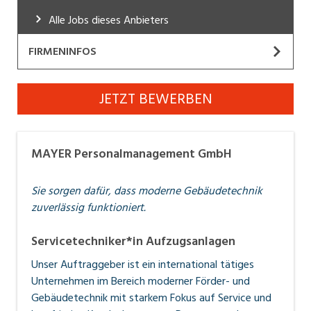
Industrie, Maschinenbau, Anlagenbau,
Alle Jobs dieses Anbieters
Produktion
FIRMENINFOS
Informatik, Telekommunikation
MAYER Personalmanagement GmbH
Kaufm. Berufe, Kundendienst, Verwaltung
JETZT BEWERBEN
Website
Körperpflege, Wellness
Marketing, Kommunikation, Medien, Druck
MAYER Personalmanagement GmbH
Geht es um Beruf, Karriere und Personal ist MAYER
Mechanik, Elektronik, Optik, Textil (Fertigung)
Personalmanagement der starke Partner für
Sie sorgen dafür, dass moderne Gebäudetechnik
BewerberInnen und Unternehmen. Das Team in A-
Medizin, Gesundheitswesen, Pflege
zuverlässig funktioniert.
Rankweil und FL-Gamprin setzt sich dafür ein, dass
Verkauf, Handel, Kundenberatung,
BewerberInnen die passende Stelle und Unternehmen
Servicetechniker*in Aufzugsanlagen
Aussendienst
die am besten geeigneten MitarbeiterInnen finden - in
Unser Auftraggeber ist ein international tätiges
Sicherheit, Rettung, Polizei, Zoll
Vorarlberg, Liechtenstein, Süddeutschland und der
Unternehmen im Bereich moderner Förder- und
Ostschweiz.
www.mayer.co.at
|
Gebäudetechnik mit starkem Fokus auf Service und
www.personalmanagement.li