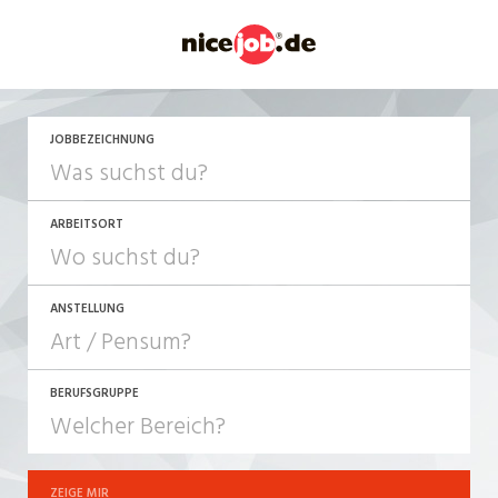
JETZT BEWERBEN
JOBBEZEICHNUNG
ARBEITSORT
ANSTELLUNG
BERUFSGRUPPE
JOB-TYP
10-100%
Festanstellung
ZEIGE MIR