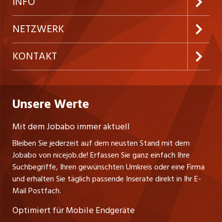
INFO
Festanstellungen
Inserieren
Preise und Leistungen
NETZWERK
Temporäre Jobs
Firmen
AGB
ostjob.ch
KONTAKT
Freelance Jobs
Personalvermittler
Datenschutzerklärung
westjob.at
Niederlassung
Praktika
Bewerber-Cockpit
Deutschland
Nutzungsbedingungen
Unsere Werte
jobzüri.ch
Fa. nicejob.de
Lehrstellen
Impressum
PR Medien GmbH
jobmittelland.ch
Mit dem Jobabo immer aktuell
Lindauer Straße 16
Ferienjobs
Bleiben Sie jederzeit auf dem neusten Stand mit dem
D-88239 Wangen
jobbern.ch
Jobabo von nicejob.de! Erfassen Sie ganz einfach Ihre
Führungspositionen
Tel. +49 07522 795034
Suchbegriffe, Ihren gewünschten Umkreis oder eine Firma
jobbasel.ch
Thomas Reiner
und erhalten Sie täglich passende Inserate direkt in Ihr E-
Management / Kader-Jobs
Ansprechpartner
Mail Postfach.
zentraljob.ch
Optimiert für Mobile Endgeräte
myjob.ch