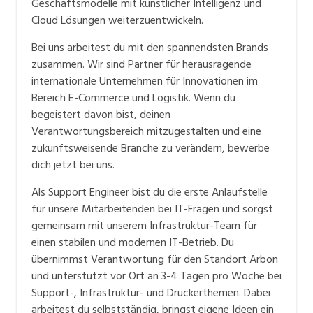
Geschäftsmodelle mit künstlicher Intelligenz und
Printmanagement und Direct Marketing. Zu den
Cloud Lösungen weiterzuentwickeln.
Kunden der zur Gruppe gehörenden Gesellschaften
Bei uns arbeitest du mit den spannendsten Brands
MS Direct AG, DialogWorld AG, Qmart AG sowie
zusammen. Wir sind Partner für herausragende
brain’print GmbH zählen sowohl Startups wie auch
internationale Unternehmen für Innovationen im
etablierte KMU’s und international tätige
Bereich E-Commerce und Logistik. Wenn du
Organisationen.
begeistert davon bist, deinen
Verantwortungsbereich mitzugestalten und eine
Mit Leidenschaft und Ambition arbeiten wir für die
zukunftsweisende Branche zu verändern, bewerbe
Begeisterung der Kunden - werde ein Teil davon!
dich jetzt bei uns.
Als Support Engineer bist du die erste Anlaufstelle
für unsere Mitarbeitenden bei IT-Fragen und sorgst
gemeinsam mit unserem Infrastruktur-Team für
einen stabilen und modernen IT-Betrieb. Du
übernimmst Verantwortung für den Standort Arbon
und unterstützt vor Ort an 3-4 Tagen pro Woche bei
Support-, Infrastruktur- und Druckerthemen. Dabei
arbeitest du selbstständig, bringst eigene Ideen ein