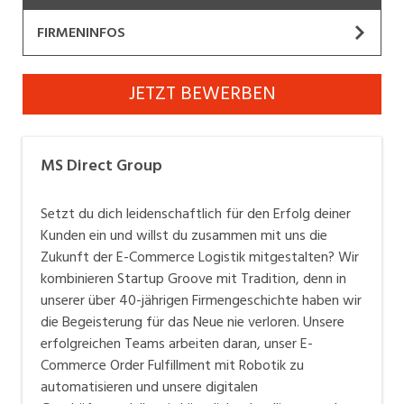
Industrie, Maschinenbau, Anlagenbau,
FIRMENINFOS
Produktion
MS Direct Group
Informatik, Telekommunikation
JETZT BEWERBEN
Website
Kaufm. Berufe, Kundendienst, Verwaltung
Körperpflege, Wellness
MS Direct Group
– We help brands fulfill
MS Direct Group
their promises
Marketing, Kommunikation, Medien, Druck
Setzt du dich leidenschaftlich für den Erfolg deiner
Mechanik, Elektronik, Optik, Textil (Fertigung)
Die MS Direct Group ist eine familiär geführte,
Kunden ein und willst du zusammen mit uns die
innovative Schweizer Unternehmensgruppe mit über
Zukunft der E-Commerce Logistik mitgestalten? Wir
Medizin, Gesundheitswesen, Pflege
1'000 Mitarbeitenden. Seit knapp 45 Jahren tragen wir
kombinieren Startup Groove mit Tradition, denn in
Verkauf, Handel, Kundenberatung,
unserer über 40-jährigen Firmengeschichte haben wir
die Leidenschaft in uns, Menschen im täglichen
Aussendienst
die Begeisterung für das Neue nie verloren. Unsere
Kontakt zu begeistern. Mit unseren Unternehmen und
erfolgreichen Teams arbeiten daran, unser E-
Services verhelfen wir Kunden zum Erfolg in den
Sicherheit, Rettung, Polizei, Zoll
Commerce Order Fulfillment mit Robotik zu
Bereichen E-Commerce Fulfillment, Customer
automatisieren und unsere digitalen
Services, Campaigning & Data Management,