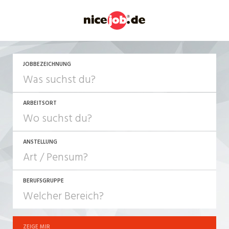
JETZT BEWERBEN
JOBBEZEICHNUNG
ARBEITSORT
ANSTELLUNG
BERUFSGRUPPE
JOB-TYP
10-100%
Festanstellung
ZEIGE MIR