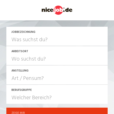
JETZT BEWERBEN
JOBBEZEICHNUNG
ARBEITSORT
ANSTELLUNG
BERUFSGRUPPE
JOB-TYP
10-100%
Festanstellung
ZEIGE MIR