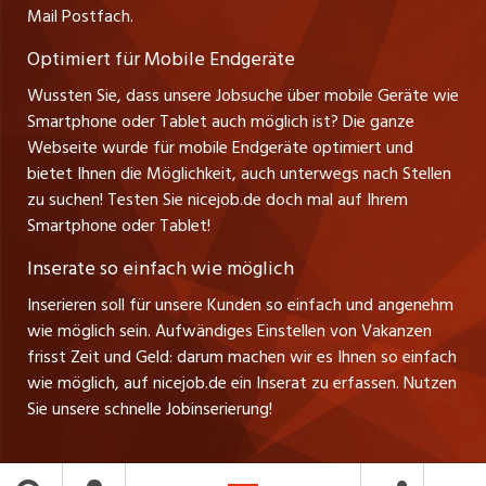
Ansprechpartner
Mail Postfach.
zentraljob.ch
Optimiert für Mobile Endgeräte
myjob.ch
Wussten Sie, dass unsere Jobsuche über mobile Geräte wie
Smartphone oder Tablet auch möglich ist? Die ganze
schaffu.ch (VS)
Webseite wurde für mobile Endgeräte optimiert und
bietet Ihnen die Möglichkeit, auch unterwegs nach Stellen
ajourjob.ch
zu suchen! Testen Sie nicejob.de doch mal auf Ihrem
Smartphone oder Tablet!
tagblatt.ch
Inserate so einfach wie möglich
FM1Today
Inserieren soll für unsere Kunden so einfach und angenehm
wie möglich sein. Aufwändiges Einstellen von Vakanzen
frisst Zeit und Geld: darum machen wir es Ihnen so einfach
wie möglich, auf nicejob.de ein Inserat zu erfassen. Nutzen
Sie unsere schnelle Jobinserierung!