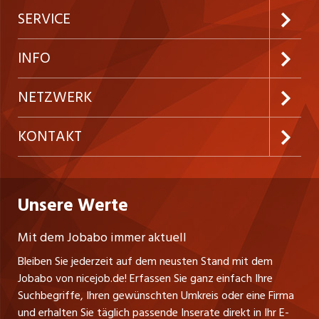
Jobabo abonnieren
SERVICE
Neue Stellen
Kundenlogin
INFO
Festanstellungen
Inserieren
Preise und Leistungen
NETZWERK
Temporäre Jobs
Firmen
AGB
ostjob.ch
KONTAKT
Freelance Jobs
Personalvermittler
Datenschutzerklärung
westjob.at
Niederlassung
Praktika
Bewerber-Cockpit
Deutschland
Nutzungsbedingungen
Unsere Werte
jobzüri.ch
Fa. nicejob.de
Lehrstellen
Impressum
PR Medien GmbH
jobmittelland.ch
Mit dem Jobabo immer aktuell
Lindauer Straße 16
Ferienjobs
Bleiben Sie jederzeit auf dem neusten Stand mit dem
D-88239 Wangen
jobbern.ch
Jobabo von nicejob.de! Erfassen Sie ganz einfach Ihre
Führungspositionen
Tel. +49 07522 795034
Suchbegriffe, Ihren gewünschten Umkreis oder eine Firma
jobbasel.ch
Thomas Reiner
und erhalten Sie täglich passende Inserate direkt in Ihr E-
Management / Kader-Jobs