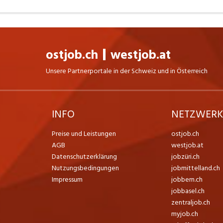
ostjob.ch
westjob.at
Unsere Partnerportale in der Schweiz und in Österreich
INFO
NETZWER
Preise und Leistungen
ostjob.ch
AGB
westjob.at
Datenschutzerklärung
jobzüri.ch
Nutzungsbedingungen
jobmittelland.ch
Impressum
jobbern.ch
jobbasel.ch
zentraljob.ch
myjob.ch