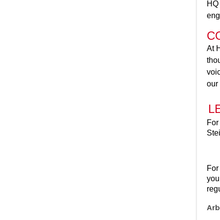
HQ 
eng
C
At 
tho
voi
our
L
For
Ste
For 
you
reg
Arb