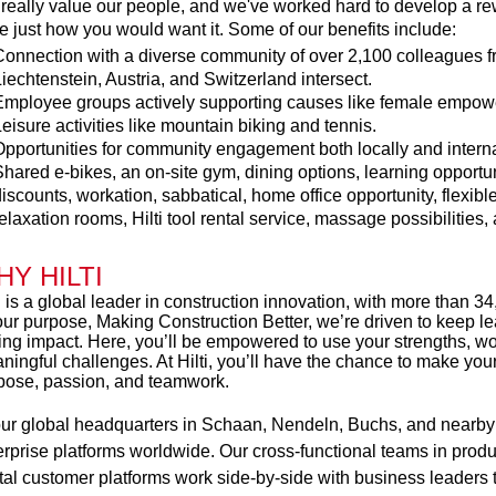
really value our people, and we've worked hard to develop a rewa
be just how you would want it. Some of our benefits include:
onnection with a diverse community of over 2,100 colleagues fr
iechtenstein, Austria, and Switzerland intersect.
Employee groups actively supporting causes like female emp
eisure activities like mountain biking and tennis.
pportunities for community engagement both locally and interna
hared e-bikes, an on-site gym, dining options, learning opportuni
iscounts, workation, sabbatical, home office opportunity, flexib
elaxation rooms, Hilti tool rental service, massage possibilities,
Y HILTI
ti is a global leader in construction innovation, with more tha
our purpose, Making Construction Better, we’re driven to keep l
ting impact. Here, you’ll be empowered to use your strengths, wo
ningful challenges. At Hilti, you’ll have the chance to make yo
pose, passion, and teamwork.
our global headquarters in Schaan, Nendeln, Buchs, and nearby h
erprise platforms worldwide. Our cross‑functional teams in produc
ital customer platforms work side‑by‑side with business leaders t