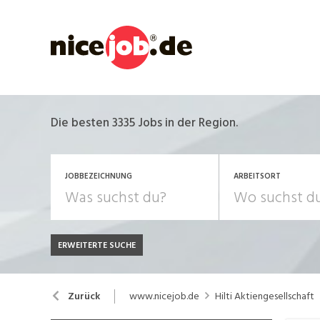
Die besten 3335 Jobs in der Region.
JOBBEZEICHNUNG
ARBEITSORT
ERWEITERTE SUCHE
JOB-TYP
Bank, Versicherung
B
Festanstellung
www.nicejob.de
Hilti Aktiengesellschaft
Zurück
Chemie, Pharma, Biotechnologie
C