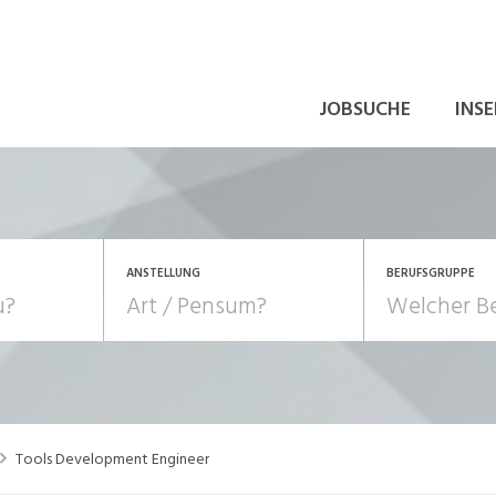
JOBSUCHE
INSE
ANSTELLUNG
BERUFSGRUPPE
Bildung, Kunst, Design
10-100%
Pensum
POSITION
au, Handwerk, Elektro
Berufe, Sport
Temporär (befristet)
Führung
Einkauf, Logistik, Tra
Tools Development Engineer
onsulting, Human Resources
Verkehr