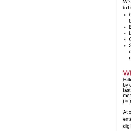
We 
Verantwortung für unsere Gesellschaft
und die Umwelt zu übernehmen – sei es
to 
durch unseren Beitrag zu bezahlbarem
C
Wohnen oder durch den Einsatz und die
L
Hilfe in Katastrophengebieten. Hier
erfahren Sie mehr über unsere
Projekte
L
im Bereich der Corporate Social
O
Responsibility
und wie unsere
S
Teammitglieder ihren Beitrag leisten.
d
Wir bauen auch in Zukunft weiter auf den
r
vergangenen Erfolgen auf und
entwickeln neue Technologien, die es
WH
unseren Kunden ermöglichen, Gebäude
zu erschaffen, die immer sicherer werden.
Hil
In den Bereichen
Innovation
und
R&D
sind
by 
wir branchenführend.
las
mea
pur
At 
ent
dig