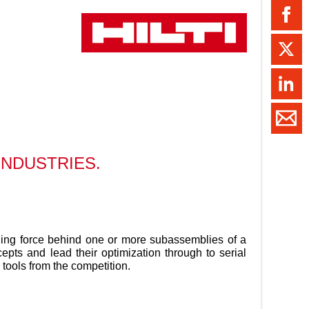
ment / Kader
chaft,
au,
on
ss
swesen,
INDUSTRIES.
ading force behind one or more subassemblies of a
ncepts and lead their optimization through to serial
r tools from the competition.