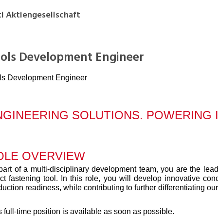
Praktikum
Manage
nanzen, Controlling, Treuhand,
Gartenbau, Landwirts
ti Aktiengesellschaft
echt
Forstwirtschaft
Ferienjob
mmobilien, Facility Management,
Industrie, Maschinenb
einigung
Anlagenbau, Produkti
ols Development Engineer
aufm. Berufe, Kundendienst,
Körperpflege, Wellne
ls
Development Engineer
erwaltung
chanik, Elektronik, Optik, Textil
Medizin, Gesundheit
ertigung)
Pflege
NGINEERING SOLUTIONS. POWERING 
cherheit, Rettung, Polizei, Zoll
OLE OVERVIEW
part of a multi-disciplinary development team, you are the le
ect fastening tool. In this role, you will develop innovative co
uction readiness, while contributing to further differentiating ou
 full-time position is available as soon as possible.