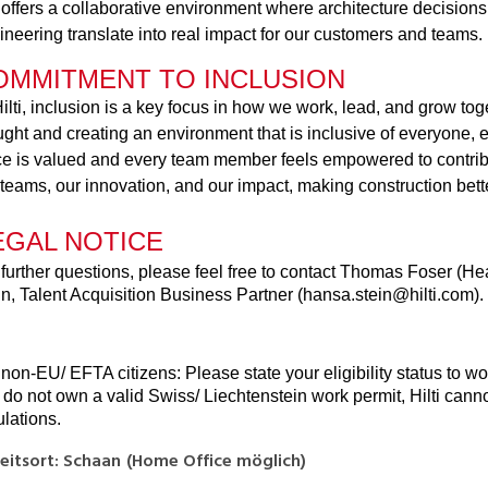
offers a collaborative environment where architecture decisions, 
ineering translate into real impact for our customers and teams.
OMMITMENT TO INCLUSION
Hilti, inclusion is a key focus in how we work, lead, and grow to
ught and creating an environment that is inclusive of everyone,
ce is valued and every team member feels empowered to contribu
 teams, our innovation, and our impact, making construction bette
EGAL NOTICE
 further questions, please feel free to contact Thomas Foser 
in, Talent Acquisition Business Partner (hansa.stein@hilti.com).
non-EU/ EFTA citizens: Please state your eligibility status to wo
 do not own a valid Swiss/ Liechtenstein work permit, Hilti cann
ulations.
eitsort
:
Schaan
(
Home Office möglich
)