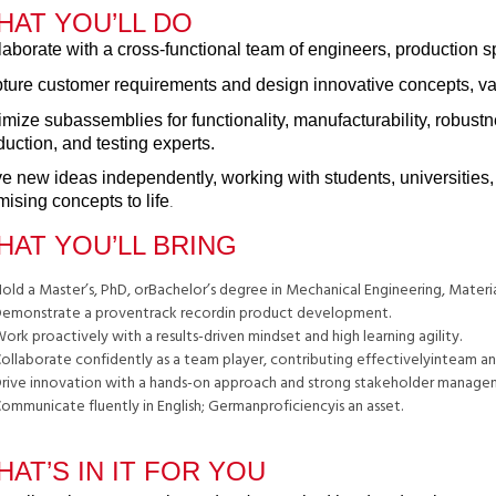
HAT YOU’LL DO
laborate with a cross-functional team of engineers, production s
ture customer requirements and design innovative concepts, valid
imize subassemblies for functionality, manufacturability, robustn
duction, and testing experts.
ve new ideas independently, working with students, universities,
mising concepts to life
.
HAT YOU’LL BRING
old a Master’s, PhD, orBachelor’s degree in Mechanical Engineering, Material
emonstrate a proventrack recordin product development.
ork proactively with a results-driven mindset and high learning agility.
ollaborate confidently as a team player, contributing effectivelyinteam a
rive innovation with a hands-on approach and strong stakeholder manageme
ommunicate fluently in English; Germanproficiencyis an asset.
AT’S IN IT FOR YOU