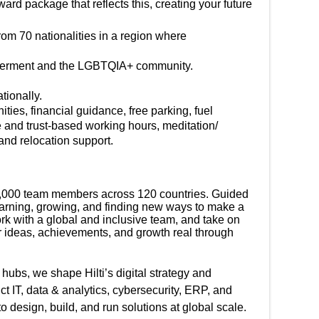
rd package that reflects this, creating your future
om 70 nationalities in a region where
owerment and the LGBTQIA+ community.
tionally.
ties, financial guidance, free parking, fuel
le and trust-based working hours, meditation/
 and relocation support.
n 34,000 team members across 120 countries. Guided
earning, growing, and finding new ways to make a
rk with a global and inclusive team, and take on
ur ideas, achievements, and growth real through
ubs, we shape Hilti’s digital strategy and
t IT, data & analytics, cybersecurity, ERP, and
o design, build, and run solutions at global scale.